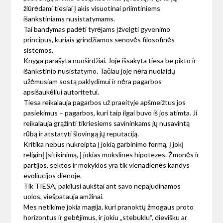
žiūrėdami tiesiai į akis visuotinai priimtiniems
išankstiniams nusistatymams.
Tai bandymas padėti tyrėjams įžvelgti gyvenimo
principus, kuriais grindžiamos senovės filosofinės
sistemos.
Knyga parašyta nuoširdžiai. Joje išsakyta tiesa be pikto ir
išankstinio nusistatymo. Tačiau joje nėra nuolaidų
užėmusiam sostą paklydimui ir nėra pagarbos
apsišaukėliui autoritetui.
Tiesa reikalauja pagarbos už praeityje apšmeižtus jos
pasiekimus – pagarbos, kuri taip ilgai buvo iš jos atimta. Ji
reikalauja grąžinti tikriesiems savininkams jų nusavintą
rūbą ir atstatyti šlovingą jų reputaciją.
Kritika nebus nukreipta į jokią garbinimo formą, į jokį
religinį įsitikinimą, į jokias mokslines hipotezes. Žmonės ir
partijos, sektos ir mokyklos yra tik vienadienės kandys
evoliucijos dienoje.
Tik TIESA, pakilusi aukštai ant savo nepajudinamos
uolos, viešpatauja amžinai.
Mes netikime jokia magija, kuri pranoktų žmogaus proto
horizontus ir gebėjimus, ir jokiu „stebuklu“, dievišku ar