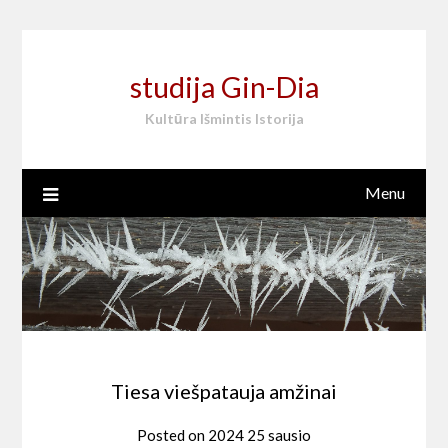
Skip
to
content
studija Gin-Dia
Kultūra Išmintis Istorija
Menu
Tiesa viešpatauja amžinai
Posted on
2024 25 sausio