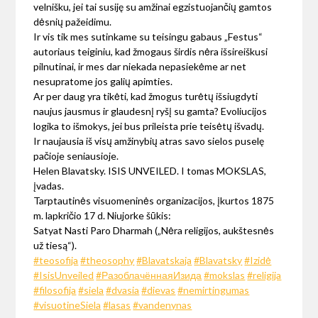
velnišku, jei tai susiję su amžinai egzistuojančių gamtos
dėsnių pažeidimu.
Ir vis tik mes sutinkame su teisingu gabaus „Festus“
autoriaus teiginiu, kad žmogaus širdis nėra išsireiškusi
pilnutinai, ir mes dar niekada nepasiekėme ar net
nesupratome jos galių apimties.
Ar per daug yra tikėti, kad žmogus turėtų išsiugdyti
naujus jausmus ir glaudesnį ryšį su gamta? Evoliucijos
logika to išmokys, jei bus prileista prie teisėtų išvadų.
Ir naujausia iš visų amžinybių atras savo sielos puselę
pačioje seniausioje.
Helen Blavatsky. ISIS UNVEILED. I tomas MOKSLAS,
įvadas.
Tarptautinės visuomeninės organizacijos, įkurtos 1875
m. lapkričio 17 d. Niujorke šūkis:
Satyat Nasti Paro Dharmah („Nėra religijos, aukštesnės
už tiesą“).
#teosofija
#theosophy
#Blavatskaja
#Blavatsky
#Izidė
#IsisUnveiled
#РазоблачённаяИзида
#mokslas
#religija
#filosofija
#siela
#dvasia
#dievas
#nemirtingumas
#visuotineSiela
#lasas
#vandenynas