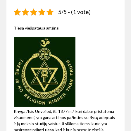
5/5 - (1 vote)
Tiesa viešpatauja amžinai
Knyga /Isis Unveiled, išl. 1877 m./, kuri dabar pristatoma
visuomenei, yra gana artimos pažinties su Rytų adeptais
ir jų mokslo studijų vaisius.
Ji siūloma tiems, kurie yra
pasirengę priimti tiesą, kad ir kur ją rastų; ir ginti ją,