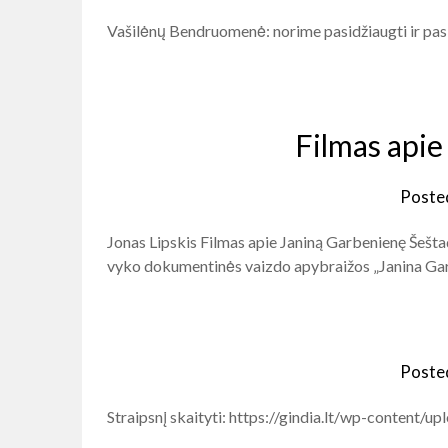
Vašilėnų Bendruomenė: norime pasidžiaugti ir pasi
Filmas apie
Poste
Jonas Lipskis Filmas apie Janiną Garbenienę Šeštad
vyko dokumentinės vaizdo apybraižos „Janina Garb
Poste
Straipsnį skaityti: https://gindia.lt/wp-content/u