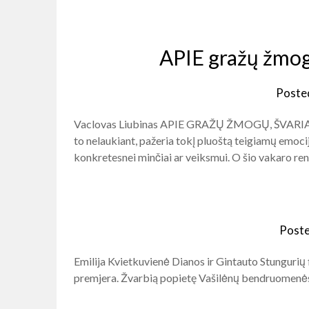
APIE gražų žmogų
Poste
Vaclovas Liubinas APIE GRAŽŲ ŽMOGŲ, ŠVARIĄ K
to nelaukiant, pažeria tokį pluoštą teigiamų emocij
konkretesnei minčiai ar veiksmui. O šio vakaro ren
Post
Emilija Kvietkuvienė Dianos ir Gintauto Stungurių
premjera. Žvarbią popietę Vašilėnų bendruomenės 