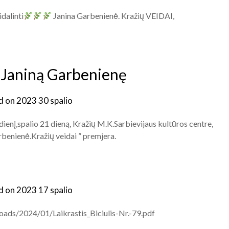
dalinti
Janina Garbenienė. Kražių VEIDAI,
 Janiną Garbenienę
d on
2023 30 spalio
ienį,spalio 21 dieną, Kražių M.K.Sarbievijaus kultūros centre,
enienė.Kražių veidai ” premjera.
d on
2023 17 spalio
ploads/2024/01/Laikrastis_Biciulis-Nr.-79.pdf