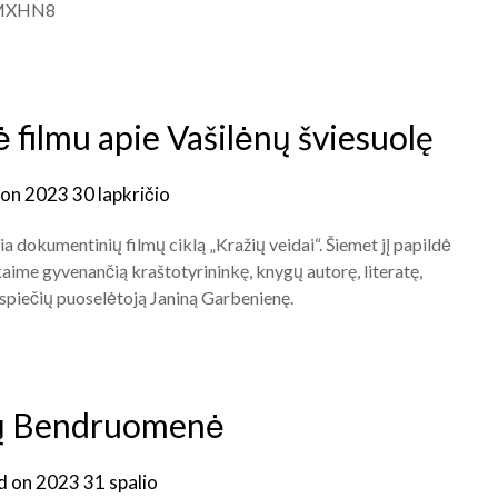
c7MXHN8
ė filmu apie Vašilėnų šviesuolę
 on
2023 30 lapkričio
a dokumentinių filmų ciklą „Kražių veidai“. Šiemet jį papildė
aime gyvenančią kraštotyrininkę, knygų autorę, literatę,
 spiečių puoselėtoją Janiną Garbenienę.
nų Bendruomenė
d on
2023 31 spalio