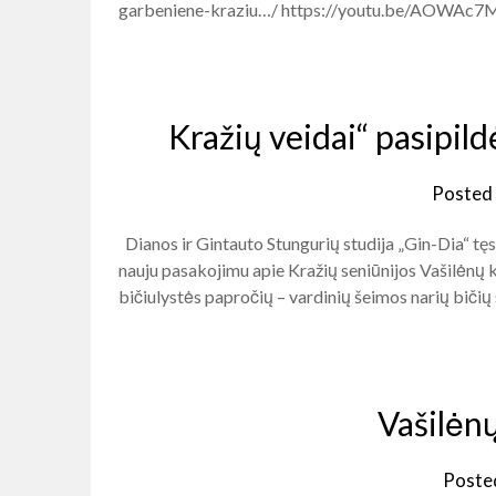
garbeniene-kraziu…/ https://youtu.be/AOWA
Kražių veidai“ pasipild
Posted
Dianos ir Gintauto Stungurių studija „Gin-Dia“ tęsi
nauju pasakojimu apie Kražių seniūnijos Vašilėnų k
bičiulystės papročių – vardinių šeimos narių bičių
Vašilė
Poste