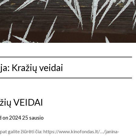
ja:
Kražių veidai
žių VEIDAI
d on
2024 25 sausio
at galite žiūrėti čia: https://www.kinofondas.lt/…/janina-