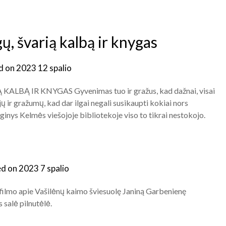
, švarią kalbą ir knygas
d on
2023 12 spalio
ALBĄ IR KNYGAS Gyvenimas tuo ir gražus, kad dažnai, visai
ų ir gražumų, kad dar ilgai negali susikaupti kokiai nors
ginys Kelmės viešojoje bibliotekoje viso to tikrai nestokojo.
ed on
2023 7 spalio
 filmo apie Vašilėnų kaimo šviesuolę Janiną Garbenienę
salė pilnutėlė.