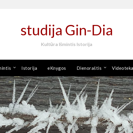
studija Gin-Dia
Kultūra Išmintis Istorija
mintis
Istorija
eKnygos
Dienoraštis
Videotek