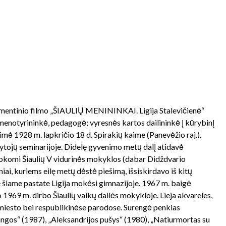
okumentinio filmo „ŠIAULIŲ MENININKAI. Ligija Stalevičienė“
, menotyrininkė, pedagogė; vyresnės kartos dailininkė į kūrybinį
imė 1928 m. lapkričio 18 d. Spirakių kaime (Panevėžio raj.).
ytojų seminarijoje. Didelę gyvenimo metų dalį atidavė
okomi Šiaulių V vidurinės mokyklos (dabar Didždvario
niai, kuriems eilę metų dėstė piešimą, išsiskirdavo iš kitų
 šiame pastate Ligija mokėsi gimnazijoje. 1967 m. baigė
o 1969 m. dirbo Šiaulių vaikų dailės mokykloje. Lieja akvareles,
 miesto bei respublikinėse parodose. Surengė penkias
angos“ (1987), „Aleksandrijos pušys“ (1980), „Natiurmortas su