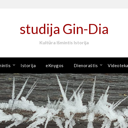
studija Gin-Dia
Kultūra Išmintis Istorija
mintis
Istorija
eKnygos
Dienoraštis
Videotek