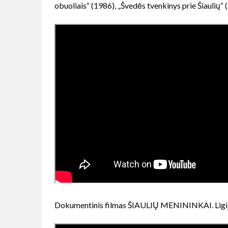
obuoliais“ (1986), „Švedės tvenkinys prie Šiaulių“ (
Dokumentinis filmas
ŠIAULIŲ MENININKAI. Ligija