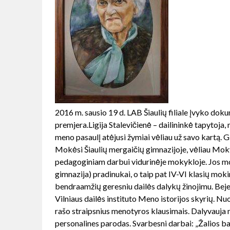
2016 m. sausio 19 d. LAB Šiaulių filiale įvyko d
premjera.Ligija Stalevičienė – dailininkė tapytoja
meno pasaulį atėjusi žymiai vėliau už savo kartą.
G
Mokėsi Šiaulių mergaičių gimnazijoje, vėliau Mok
pedagoginiam darbui vidurinėje mokykloje. Jos m
gimnazija) pradinukai, o taip pat IV-VI klasių moki
bendraamžių geresniu dailės dalykų žinojimu. Beje
Vilniaus dailės instituto Meno istorijos skyrių. Nu
rašo straipsnius menotyros klausimais. Dalyvauja
personalines parodas. Svarbesni darbai: „Žalios b