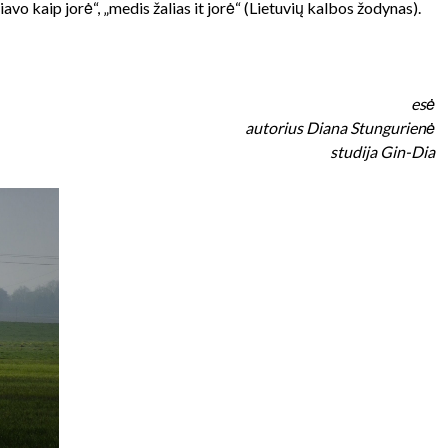
liavo kaip jorė“, „medis žalias it jorė“ (Lietuvių kalbos žodynas).
esė
autorius Diana Stungurienė
studija Gin-Dia