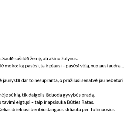
 Saulė sušildė žemę, atrakino žolynus.
lė moko: ką pasėsi, tą ir pjausi – pasėsi vėją, nupjausi audrą…
ė jaunystė dar to nesupranta, o pražilusi senatvė jau nebeturi
ėje sėklą, tik daigelis išduoda gyvybės pradą.
su tavimi elgtųsi – taip ir apsisuka Būties Ratas.
Kelias driekiasi beribiu dangaus skliautu per Tolimuosius