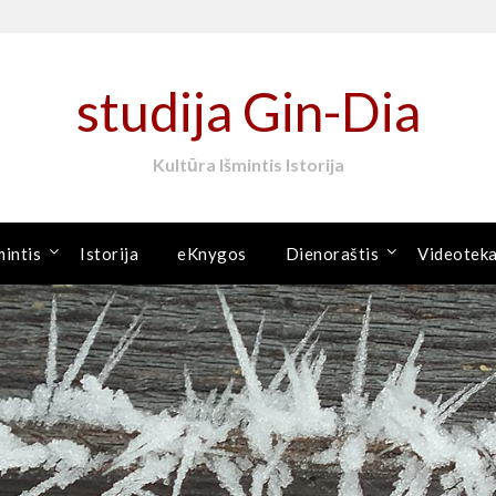
studija Gin-Dia
Kultūra Išmintis Istorija
mintis
Istorija
eKnygos
Dienoraštis
Videotek