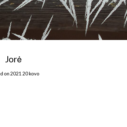
Jorė
d on
2021 20 kovo