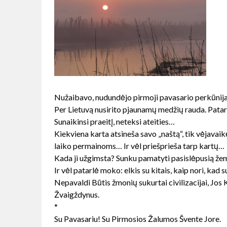
Nužaibavo, nudundėjo pirmoji pavasario perkūnija.
Per Lietuvą nusirito pjaunamų medžių rauda.
Patar
Sunaikinsi praeitį, neteksi ateities…
Kiekviena karta atsineša savo „naštą“, tik vėjavaik
laiko permainoms… Ir vėl priešprieša tarp kartų…
Kada ji užgimsta? Sunku pamatyti pasislėpusią žem
Ir vėl patarlė moko: elkis su kitais, kaip nori, kad 
Nepavaldi Būtis žmonių sukurtai civilizacijai, Jos 
Žvaigždynus.
*
Su Pavasariu! Su Pirmosios Žalumos Švente Jore.