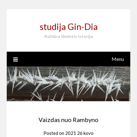
Skip
to
content
studija Gin-Dia
Kultūra Išmintis Istorija
Menu
Vaizdas nuo Rambyno
Posted on
2021 26 kovo