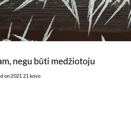
nam, negu būti medžiotoju
d on
2021 21 kovo