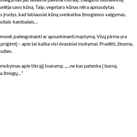
oselėja savo kūną. Taip, vegetaro kūnas nėra apnuodytas
s įrodys, kad labiausiai kūną sveikatina žmogienos valgymas,
uoliais-kanibalais…
monė, palengvinanti ar apsunkinanti mąstymą. Visų pirma yra
 prigimtį – apie tai kalba visi dvasiniai mokymai. Pradėti, žinoma,
sdien.
amokymas apie tikrąjį švarumą: „…ne kas patenka į burną,
ršia žmogų…“