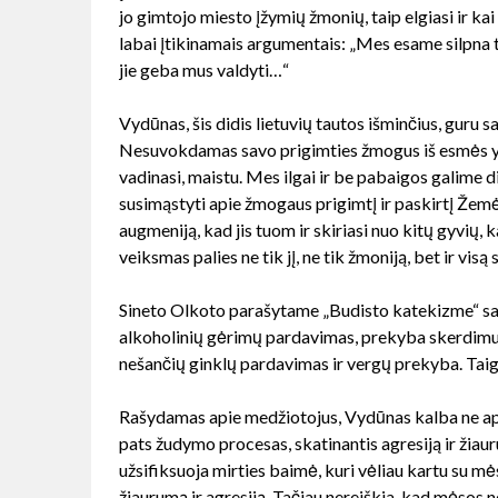
jo gimtojo miesto įžymių žmonių, taip elgiasi ir k
labai įtikinamais argumentais: „Mes esame silpna 
jie geba mus valdyti…“
Vydūnas, šis didis lietuvių tautos išminčius, guru 
Nesuvokdamas savo prigimties žmogus iš esmės yra
vadinasi, maistu. Mes ilgai ir be pabaigos galime
susimąstyti apie žmogaus prigimtį ir paskirtį Žemė
augmeniją, kad jis tuom ir skiriasi nuo kitų gyvių,
veiksmas palies ne tik jį, ne tik žmoniją, bet ir visą
Sineto Olkoto parašytame „Budisto katekizme“ sak
alkoholinių gėrimų pardavimas, prekyba skerdimui
nešančių ginklų pardavimas ir vergų prekyba. Taigi
Rašydamas apie medžiotojus, Vydūnas kalba ne apie
pats žudymo procesas, skatinantis agresiją ir žiau
užsifiksuoja mirties baimė, kuri vėliau kartu su mė
žiaurumą ir agresiją. Tačiau nereiškia, kad mėsos 