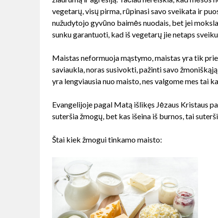
vegetarų, visų pirma, rūpinasi savo sveikata ir pu
nužudytojo gyvūno baimės nuodais, bet jei moksla
sunku garantuoti, kad iš vegetarų jie netaps sveik
Maistas neformuoja mąstymo, maistas yra tik prie
saviaukla, noras susivokti, pažinti savo žmoniškąją
yra lengviausia nuo maisto, nes valgome mes tai ka
Evangelijoje pagal Matą išlikęs Jėzaus Kristaus p
suteršia žmogų, bet kas išeina iš burnos, tai sute
Štai kiek žmogui tinkamo maisto: