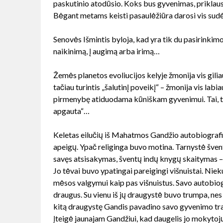
paskutinio atodūsio. Koks bus gyvenimas, priklau
Bėgant metams keisti pasaulėžiūra darosi vis sud
Senovės Išmintis byloja, kad yra tik du pasirinkimo 
naikinimą, į augimą arba irimą…
Žemės planetos evoliucijos kelyje žmonija vis giliau
tačiau turintis „šalutinį poveikį“ – žmonija vis labi
pirmenybę atiduodama kūniškam gyvenimui. Tai, tur
apgauta“…
Keletas eilučių iš Mahatmos Gandžio autobiografi
apeigų. Ypač religinga buvo motina. Tarnystė šven
savęs atsisakymas, šventų indų knygų skaitymas 
Jo tėvai buvo ypatingai pareigingi višnuistai. Nieku
mėsos valgymui kaip pas višnuistus. Savo autobio
draugus. Su vienu iš jų draugystė buvo trumpa, nes
kitą draugystę Gandis pavadino savo gyvenimo trag
įteigė jaunajam Gandžiui, kad daugelis jo mokytojų