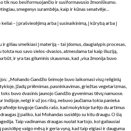
so tik nuo besiformuojančio ir susiformavusio žmoniškumo.
ėtingiau, smegenys surambėja, kaip ir kūnas senatvėje…
keliai – į prašviesėjimą arba į susinaikinimą, į kūrybą arba į
 ir giliau smelkiasi į materiją – tai įdomus, daugialypis procesas,
au tolsta nuo savo sielos-dvasios, atmesdama tai kaip iliuziją,
būt, ir yra tas giluminis skausmas, kad „visa žmonija buvo
jos: „Mohando Gandžio šeimoje buvo laikomasi visų religinių
tykloje, įžadų priėmimas, pasninkavimas, griežtas vegetarizmas,
– toks buvo dvasinis jaunojo Gandžio gyvenimas tėvų namuose.
r Indijoje, netgi ir už jos ribų, nebuvo jaučiama tokia panieka
grafinėje knygoje Gandis rašo, kad mokykloje turėjo du artimus
 draugas jį paliko, kai Mohandas susidėjo su kitu draugu. O šią
edija. Taip vadinamas draugas nuolat kartojo, kol galiausiai
 pasislėpę valgo mėsą ir geria vyną, kad taip elgiasi ir dauguma