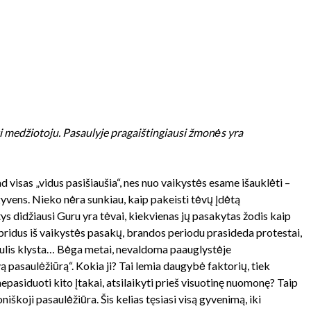
ūti medžiotoju. Pasaulyje pragaištingiausi žmonės yra
d visas „vidus pasišiaušia“, nes nuo vaikystės esame išauklėti –
gyvens.
Nieko nėra sunkiau, kaip pakeisti tėvų įdėtą
s didžiausi Guru yra tėvai, kiekvienas jų pasakytas žodis kaip
 išbridus iš vaikystės pasakų, brandos periodu prasideda protestai,
asaulis klysta… Bėga metai, nevaldoma paauglystėje
ą pasaulėžiūrą“. Kokia ji? Tai lemia daugybė faktorių, tiek
o nepasiduoti kito įtakai, atsilaikyti prieš visuotinę nuomonę? Taip
koji pasaulėžiūra. Šis kelias tęsiasi visą gyvenimą, iki