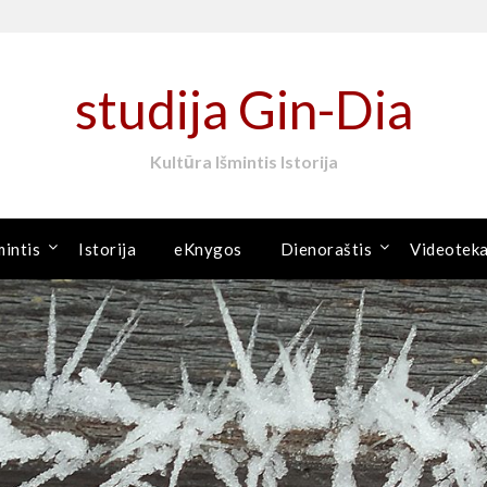
studija Gin-Dia
Kultūra Išmintis Istorija
mintis
Istorija
eKnygos
Dienoraštis
Videotek