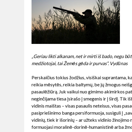
„Geriau likti alkanam, net ir mirti iš bado, negu b
medžiotojai, tai Žemės gėda ir purvas“. Vydūnas
Perskaičius tokius žodžius, visiškai suprantama, ka
reikia mėsytės, reikia baltymų, be jų žmogus neiš
pasaulėžiūrą. Juk vaikui nuo gimimo akimirkos paty
neginčijama tiesa įsirašo į smegenis ir į širdį. Tik
vidinis maištas – visas pasaulis neteisus, visas p
pasipriešinimo banga persiformuoja, susiguli į „sav
vidinių, tiek ir išorinių – ar užteks vidinio žinojim
formuojasi moralinė-dorinė-humanistinė arba žmoniš