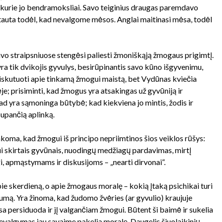
ai kurie jo bendramoksliai. Savo teiginius draugas paremdavo
tauta todėl, kad nevalgome mėsos. Anglai maitinasi mėsa, todėl
savo straipsniuose stengėsi paliesti žmoniškąją žmogaus prigimtį.
 tik dvikojis gyvulys, besirūpinantis savo kūno išgyvenimu,
 diskutuoti apie tinkamą žmogui maistą, bet Vydūnas kviečia
je; prisiminti, kad žmogus yra atsakingas už gyvūniją ir
 kad yra sąmoninga būtybė; kad kiekviena jo mintis, žodis ir
 supančią aplinką.
oma, kad žmogui iš principo nepriimtinos šios veiklos rūšys:
 skirtais gyvūnais, nuodingų medžiagų pardavimas, mirtį
, apmąstymams ir diskusijoms – „nearti dirvonai“.
 skerdieną, o apie žmogaus moralę – kokią įtaką psichikai turi
rumą. Yra žinoma, kad žudomo žvėries (ar gyvulio) kraujuje
sa persiduoda ir jį valgančiam žmogui. Būtent ši baimė ir sukelia
nevalgymas jau savaime pakelia moralę. Daugelis šiuolaikinių